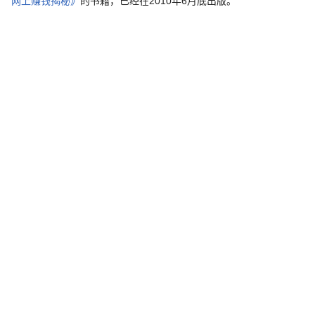
网上赚钱揭秘》
的书籍，已经在2010年6月底出版。