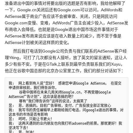
准备退出中国的事情对将要出版的选题是否有影响，我给他解释了
一下，Google.cn关闭后还有Google.com可以访问，AdWords和
AdSense属于商业广告应该不会被审查、关闭，只是网民访问
Google.com变慢、变难，AdWords广告主会减少投入，AdSense发
布商收入会降低。也就是说Google退出中国市场这件事情对于
AdSense发布商来说应该是在收入数量上的减少，而不至于像是
AdSense计划被关闭这样质的变化。
然后我打电话到Google公司负责与我们联系的AdSense客户经
理Yiting，可打了几次都没有人接听，放了英文的留言通知，这让人
多少有些不安。于是在GTalk上联系到最早负责联系我们的Xuyu，
他正在谷歌中国总部的北京办公室里工作，我们的部分对话如下：
我:  网上看到有人说“您好！ 感谢您申请Google AdSense。 在提交
申请供审核前，我们得告诉你，

     谷歌中国将在未来几周关闭Google.cn，不再受理Google 
AdSense广告计划”，这应该是恶搞的吧？

     哪有“我们得告诉你”这样的说法，太搞笑了

昱:  恩，恶搞的。目前广告审核，支付，广告投放全部正常放心

我:  我写书的责任编辑早上都刚给我打电话，问google退出的事情，对
这本书的市场是否有影响

昱:  呵呵，只能让书更火！

我:  这两天遇到的业内朋友也向我打听adsense的前景。那就更好！我
坚决写下去！

昱:  恩，加油！
