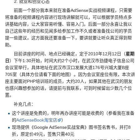
就业和创业心态
前面一个部分我本来就在准备AdSense实战视频课程，只需要
将准备的视频课程内容进行现场讲解就可以，可以根据学员特点多
讲基础内容，让大家容易听懂、容易入门。后面一部分永喜让我以
自己这些年的经历和见闻多给参加工作不久或者准备找公司的学员
提一些建议，这方面我还要准备一下，要讲就要让听众真正得到帮
助。
目前讲座的时间、地点已经确定，定于2010年12月12日（
星期
日
）下午1:30开始，时间大约2个小时，在武汉市劲捷电子信息公司
会议室举行，具体地址在武汉市汉口发展大道176号兴城大厦B座
705室（具体方位请看下面的地图）。因为会议室座位有限，本次讲
座主要面对PHP培训班的成员，大约20人，如果其他在武汉的朋友
也感兴趣想参加的话，请提前与我联系，可到时候留出少数几个位
置。
补充几点：
这个讲座是免费的，明年再办讲座可能是收费的（参看我在准备
的
AdSenseBook淘宝店
）
现场提供《Google AdSense实战宝典》图书签名售书，并打8
折，原定价49元，签售只需40元