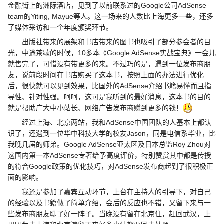
金融街上的洲际酒店，见到了以前联系过的Google公司AdSense
team的Yiting, Mayue等人。这一场来的人数比上海更多一些，还多
了媒体采访和一个年度颁奖环节。
出版社带来的展架和书店带来的图书也吸引了部分参会者的目
光，中途茶歇的时候，10多本《Google AdSense实战宝典》一会儿
就售完了，可惜没有带更多的来。不过巧的是，遇到一位发布商朋
友，说前段时间在书店购买了这本书，按照上面的办法进行优化
后，很快就可以见到效果，比国外的AdSense介绍书籍易懂而且指
导性、针对性强。呵呵，这可是我听到的最好消息，这本书的目的
就是帮助广大中小站长、网络广告发布商赚到更多的钱！
经过上海、北京两站，我和AdSense中国团队的人基本上都认
识了，还遇到一位华中科技大学的校友Jason，同是电信系毕业，比
我晚几届的师弟。Google AdSense亚太区及日本总监Roy Zhou对
这国内第一本AdSense专著给予高度评价，特别赞赏其中都是传授
的符合Google政策的优化技巧，对AdSense发布商起到了很积极正
面的影响。
我还是参加了嘉宾互动环节，上台在主持人的引导下，对自己
的经验以及书籍做了简单介绍，会后的反应也不错，又留下来与一
些发布商朋友聊了好一阵子。当晚没有留在北京住，赶回武汉，上