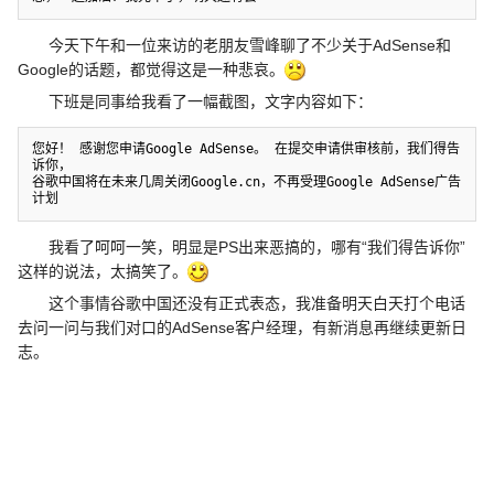
今天下午和一位来访的老朋友雪峰聊了不少关于AdSense和
Google的话题，都觉得这是一种悲哀。
下班是同事给我看了一幅截图，文字内容如下：
您好！ 感谢您申请Google AdSense。 在提交申请供审核前，我们得告
诉你，

谷歌中国将在未来几周关闭Google.cn，不再受理Google AdSense广告
我看了呵呵一笑，明显是PS出来恶搞的，哪有“我们得告诉你”
这样的说法，太搞笑了。
这个事情谷歌中国还没有正式表态，我准备明天白天打个电话
去问一问与我们对口的AdSense客户经理，有新消息再继续更新日
志。