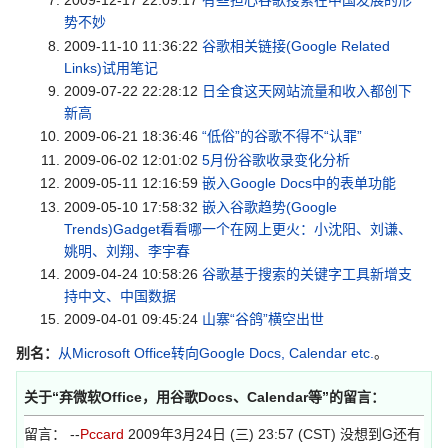
2009-12-17 22:09:17
有些担心谷歌搜索在中国发展的形
势不妙
2009-11-10 11:36:22
谷歌相关链接(Google Related
Links)试用笔记
2009-07-22 22:28:12
日全食这天网站流量和收入都创下
新高
2009-06-21 18:36:46
“低俗”的谷歌不得不“认罪”
2009-06-02 12:01:02
5月份谷歌收录变化分析
2009-05-11 12:16:59
嵌入Google Docs中的表单功能
2009-05-10 17:58:32
嵌入谷歌趋势(Google
Trends)Gadget看看哪一个在网上更火：小沈阳、刘谦、
姚明、刘翔、李宇春
2009-04-24 10:58:26
谷歌基于搜索的关键字工具新增支
持中文、中国数据
2009-04-01 09:45:24
山寨“谷鸽”横空出世
别名：
从Microsoft Office转向Google Docs, Calendar etc.
。
关于“
弃微软Office，用谷歌Docs、Calendar等
”的留言：
留言： --
Pccard
2009年3月24日 (三) 23:57 (CST) 没想到G还有