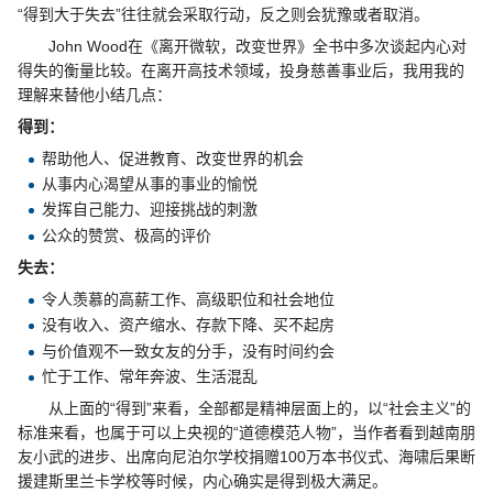
“得到大于失去”往往就会采取行动，反之则会犹豫或者取消。
John Wood在《离开微软，改变世界》全书中多次谈起内心对
得失的衡量比较。在离开高技术领域，投身慈善事业后，我用我的
理解来替他小结几点：
得到：
帮助他人、促进教育、改变世界的机会
从事内心渴望从事的事业的愉悦
发挥自己能力、迎接挑战的刺激
公众的赞赏、极高的评价
失去：
令人羡慕的高薪工作、高级职位和社会地位
没有收入、资产缩水、存款下降、买不起房
与价值观不一致女友的分手，没有时间约会
忙于工作、常年奔波、生活混乱
从上面的“得到”来看，全部都是精神层面上的，以“社会主义”的
标准来看，也属于可以上央视的“道德模范人物”，当作者看到越南朋
友小武的进步、出席向尼泊尔学校捐赠100万本书仪式、海啸后果断
援建斯里兰卡学校等时候，内心确实是得到极大满足。