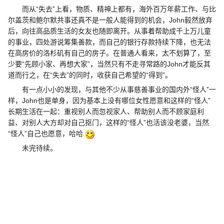
而从“失去”上看，物质、精神上都有，海外百万年薪工作、与比
尔盖茨和鲍尔默共事还真不是一般人能得到的机会，John毅然放弃
后，向往高品质生活的女友也随即离开。从事着帮助成千上万儿童
的事业，四处游说筹集善款，而自己的银行存款持续下降，也无法
在高房价的洛杉矶有自己的房子。在普通人看来，太不划算了，至
少要“先顾小家、再想大家”，当然只有不走寻常路的John才能反其
道而行之，在“失去”的同时，收获自己希望的“得到”。
有一点小小的发现，与其他不少从事慈善事业的国内外“怪人”一
样，John也是单身，因为基本上没有哪位女性愿意和这样的“怪人”
长期生活在一起：重视别人而忽视家人、帮助别人而不顾家庭利
益、对别人大方却对自己抠门，这样的“怪人”也活该没老婆，当然
“怪人”自己也愿意，哈哈
未完待续。