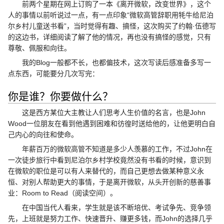
前两个星期在网上订购了一本《离开微软，改变世界》，这个
人的事情以前听说过一点，有一点印象“微软高管辞职用牦牛给尼泊
尔乡村儿童送书看”，当时觉得有趣、搞怪，这次购买了约翰·伍德写
的这边书，详细阅读了解了他的情况，再也没有搞怪的感觉，只有
尊敬、佩服和向往。
我的Blog一般都不长，也都偏技术，这次写读后感准备多写一
点东西，可能要分几次写完：
你是谁？你要做什么？
这是西方某位大主教让人们思考人生价值的名言，也是John
Wood一位朋友在看到他遇到困难和彷徨时送给他的，让他更明白自
己内心的向往和使命。
年薪百万的微软高管不知道是多少人羡慕的工作，不过John在
一次徒步旅行中看到尼泊尔乡村学校竟然没有书看的时候，意识到
在微软的职位是可以有人来替代的，而自己更想去做某种意义永
恒、对别人帮助更大的事情，于是离开微软，从头开创新的慈善事
业：Room to Read（阅读空间）。
在中国当代人看来，学生就是该不断培优、考试争先、竞争领
先，上班就是努力工作、快速晋升、赚更多钱，而John的选择几乎