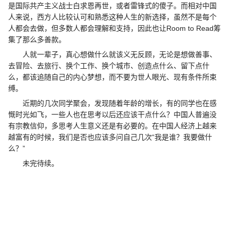
是国际共产主义战士白求恩再世，或者雷锋式的傻子。而相对中国
人来说，西方人比较认可和熟悉这种人生的新选择，虽然不是每个
人都会去做，但多数人都会理解和支持，因此也让Room to Read筹
集了那么多善款。
人就一辈子，真心想做什么就该义无反顾，无论是想做善事、
去冒险、去旅行、换个工作、换个城市、创造点什么、留下点什
么，都该追随自己的内心梦想，而不要为世人眼光、现有条件所束
缚。
近期的几次同学聚会，发现随着年龄的增长，有的同学也在感
慨时光如飞，一些人也在思考以后还应该干点什么？中国人普遍没
有宗教信仰，多思考人生意义还是有必要的。在中国人经济上越来
越富有的时候，我们是否也应该多问自己几次“我是谁？我要做什
么？”
未完待续。