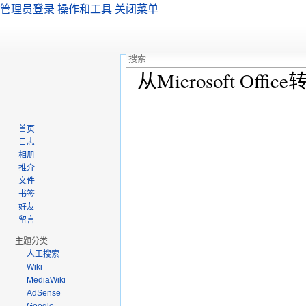
管理员登录
操作和工具
关闭菜单
从Microsoft Office转
跳转至：
导航
、
搜索
首页
日志
相册
推介
文件
书签
好友
留言
主题分类
人工搜索
Wiki
MediaWiki
AdSense