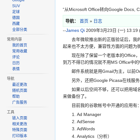
Google
SUV
“从Microsoft Office转向Google Docs, Ca
足球
德国
导航：
首页
»
日志
西藏
全部分类
--
James Qi
2009年3月23日 (一) 13:19 
去年微软推出新的正版验证后，我的笔记本电脑上
常用内容
我的首页
起来也不太方便，兼容性方面的问题为微软
常用收藏
现在除了保留一个老版本的Office，
评论
到万不得已的情况就不用MS Office中的Word,
日历
表情
邮件系统就是用Gmail为主，以前Outlo
导航
另外，还把Google Picasa
最近更改
如果以后空间不够，还可以把用域名jam
随机页面
来做备份了。
帮助
广告服务
目前我的谷歌帐号中开通的应用有
工具
Ad Manager
链入页面
AdSense
相关更改
AdWords
特殊页面
Analytics（分析）
打印版本