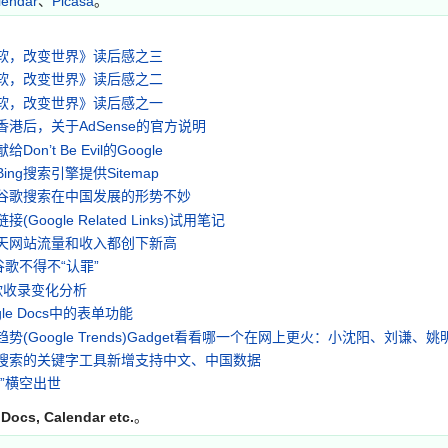
lendar
、
Picasa
。
软，改变世界》读后感之三
软，改变世界》读后感之二
软，改变世界》读后感之一
港后，关于AdSense的官方说明
on’t Be Evil的Google
ing搜索引擎提供Sitemap
谷歌搜索在中国发展的形势不妙
(Google Related Links)试用笔记
天网站流量和收入都创下新高
谷歌不得不“认罪”
歌收录变化分析
gle Docs中的表单功能
势(Google Trends)Gadget看看哪一个在网上更火：小沈阳、刘谦
搜索的关键字工具新增支持中文、中国数据
”横空出世
ocs, Calendar etc.
。