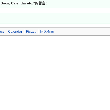
ocs, Calendar etc.
”的留言：
ocs
Calendar
Picasa
同义页面