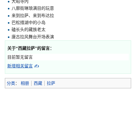
大昭寺内
八廓街琳琅满目的玩意
来到拉萨、来到布达拉
巴松措湖中的小岛
磕长头的藏族老太
唐古拉风舞台开场表演
关于“
西藏拉萨
”的留言：
目前暂无留言
新增相关留言
✍
分类
：
相册
西藏
拉萨