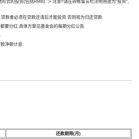
形式的投资(包括RMB). ;> 注意!!请在转帐留言栏注明用途为"投资",
还.贷款者必须在贷款还清后才能投资.否则视为归还贷款.
,都要分红.具体方案见基金会的每期分红公告.
.
贷款净额计息.
还款期限(月)