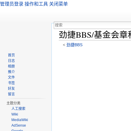
管理员登录
操作和工具
关闭菜单
劲捷BBS/基金会章
<
劲捷BBS
跳转至：
导航
、
搜索
首页
日志
相册
推介
文件
书签
好友
留言
主题分类
人工搜索
Wiki
MediaWiki
AdSense