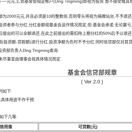
元,汇到基金会指定帐户(Ding Tingming)即视为投资.暂不接受或其他
金额为2000元元,并且必须是10的整数倍,否则零头将视为捐赠站台,不予退
的投资者参与分红,分红金额视基金会运作情况而定,但:基金会承诺:无论赢亏
天后提出的可以全额退还,在此之前提出的需扣除上期分红的50%后予以退还
额(投资额-贷款额)进行分红,投资净额为负时不予分红.同时信贷部仅对其
负责人Ding Tingming查询.
未尽事宜由理事会视具体情况而定.
基金会信贷部规章
( Ver 2.0 )
列如下:
其具体用途不作干预.
如下几等:
信用值
可贷款(元)