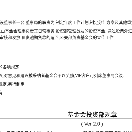
设董事长一名.董事局的职责为:制定年度工作计划,制定分红方案及其他重
部,由基金会理事负责其日常事务.投资部管理战友的投资基金, 通过股票外
审核和发放,负责逾期贷款的追回;公关部负责基金会的宣传工作.
的各项规定.
,对意见和建议被采纳者基金会予以奖励,VIP客户可列席董事局会议.
定,另行制定.
.
基金会投资部规章
( Ver 2.0 )