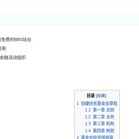
免费的BBS站台.
用.
*的金融活动组织.
目录
[
隐藏
]
1
劲捷扶贫基金会章程
1.1
第一章 总则
1.2
第二章 业务
1.3
第三章 机构
1.4
第四章 附则
2
基金会投资部规章