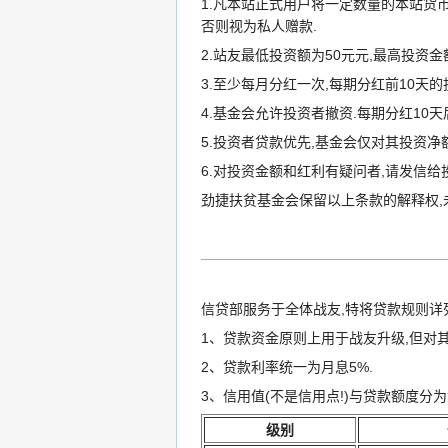
1.凡本站正式用户将一定数量的本站货币──元
否则视为私人赠款.
2.站友最低投资额为50元元,最高投资
3.至少每月分红一次,每期分红前10天
4.基金会允许投资者撤资.每期分红10
5.投资者贷款优先,基金会仅对其投资净
6.对投资金额和红利有疑问者,请发信给投资部
劲捷扶贫基金会保留以上条款的解释权,
信贷部服务于全体战友,特将贷款规则详
1、贷款资金原则上用于战友升级,但对
2、贷款利率统一为月息5%.
3、信用值(不是信用点!)与贷款额度分为
级别