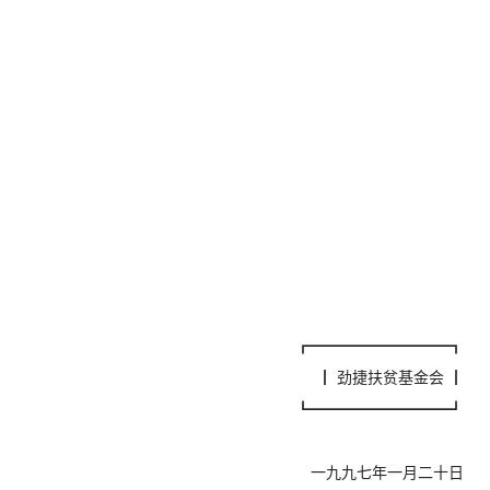
┏━━━━━━━━━┓
┃ 劲捷扶贫基金会 ┃
┗━━━━━━━━━┛
一九九七年一月二十日