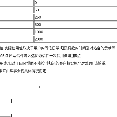
0
50
250
500
1000
2000
用值.实际信用值取决于用户的写信质量,归还贷款的时间及对站台的贡献等.
将加5点.所写信件每入选优秀信件一次信用值增加5点.
用途,但对于因赌博而不能按时归还的客户将实施严厉处罚! 请慎重.
事宜由理事会视具体情况而定.
━━━━━━━━━━━┓
────┨
────┨