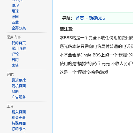
Google
SUV
足球
德国
导航：
首页
»
劲捷BBS
西藏
全部分类
请注意:
本BBS站是一个完全不收任何附加费用的
常用内容
我的首页
您光临本站只需向电信局付普通的电话费
常用收藏
评论
本基金会是Jingle BBS上的一个*模拟
日历
使用的是*模拟*的货币-元元.不收人民币!
表情
这是一个*模拟*的金融游戏.
导航
最近更改
随机页面
帮助
广告服务
工具
链入页面
相关更改
特殊页面
打印版本