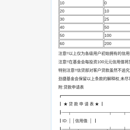
10
0
20
10
30
25
40
50
50
100
60
200
注意!!以上仅为各级用户初始拥有的信
注意!!在基金会每投资100元元信用值
特别注意!!信贷部对客户贷款虽然不追究
劲捷基金会保留以上条款的解释权,未尽
附:贷款申请表
┏━━━━━━━━━━━━━━━━
┃ ★ 贷 款 申 请 表 ★ ┃
┠──┬─────────────┬────┬─
┃ID: │ │信用值: │ ┃
┠──┴──┬─────────┬┴────┼─