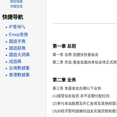
固定链接
页面信息
快捷导航
IP查询🔍
Emoji表情
國語字典
第一章 总则
國語辭典
國語大詞典
第一条 名称:劲捷扶贫基金会
成語典
第二条 宗旨:基金会面向本站全体正式用
台灣數據集
香港數據集
第二章 业务
第三条 本基金会办理以下业务:
(1)接受站友投资,并不定期分配红利;
(2)参与本站股票及外汇投资及其他经营
(3)对经济暂时困难的战友实施贷款和救