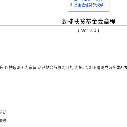
3
基金会信贷部规章
劲捷扶贫基金会章程
( Ver 2.0 )
户,以扶危济困为宗旨,活跃站台气氛为目的,为把JINGLE建设成为全体战
活动;
济等.